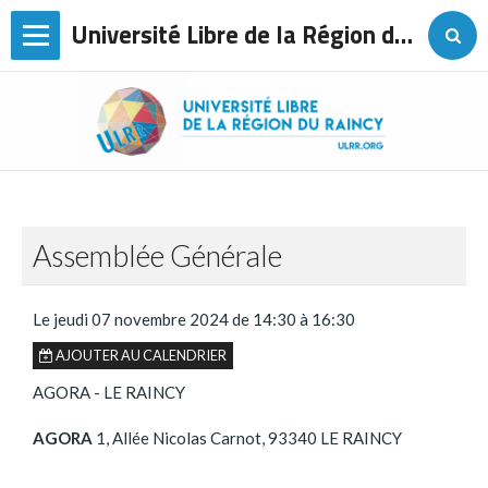
Université Libre de la Région du Raincy
Page d'accueil
L'association
Agenda
Les conférences
Assemblée Générale
Sorties
Voyages
Le jeudi 07 novembre 2024
de 14:30
à 16:30
AJOUTER AU CALENDRIER
Les cours de langues
AGORA - LE RAINCY
Ateliers
AGORA
1, Allée Nicolas Carnot, 93340 LE RAINCY
Contact