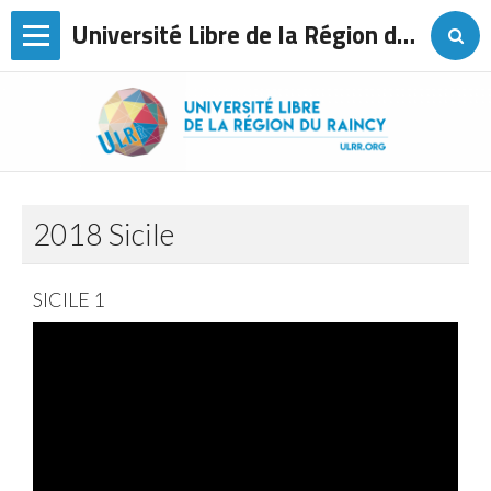
Université Libre de la Région du Raincy
Page d'accueil
L'association
Agenda
2018 Sicile
Les conférences
Sorties
SICILE 1
Voyages
Les cours de langues
Ateliers
Contact