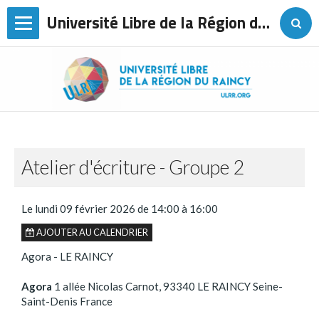
Université Libre de la Région du Raincy
Page d'accueil
L'association
Agenda
Les conférences
Atelier d'écriture - Groupe 2
Sorties
Voyages
Le lundi 09 février 2026
de 14:00
à 16:00
AJOUTER AU CALENDRIER
Les cours de langues
Agora - LE RAINCY
Ateliers
Agora
1 allée Nicolas Carnot, 93340 LE RAINCY Seine-
Contact
Saint-Denis France