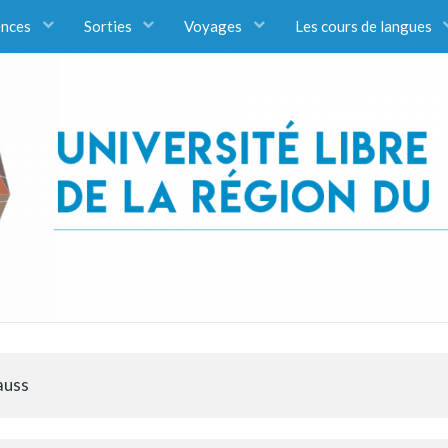
ences
Sorties
Voyages
Les cours de langues
auss