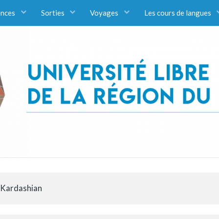
ences
Sorties
Voyages
Les cours de langues
 Kardashian