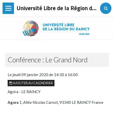
Université Libre de la Région du Raincy
Page d'accueil
L'association
Agenda
Les conférences
Conférence : Le Grand Nord
Sorties
Voyages
Le jeudi 09 janvier 2020
de 14:30
à 16:00
AJOUTER AU CALENDRIER
Les cours de langues
Agora - LE RAINCY
Ateliers
Agora
1, Allée Nicolas Carnot, 93340 LE RAINCY France
Contact