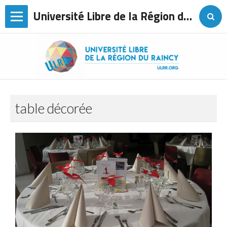
Université Libre de la Région du Raincy
Page d'accueil
L'association
Agenda
table décorée
Les conférences
Sorties
Voyages
Les cours de langues
Ateliers
Contact