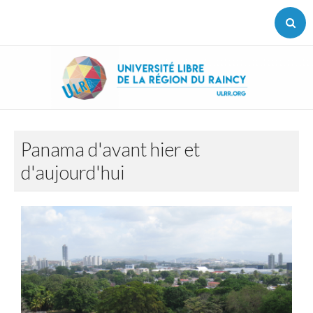
Page d'accueil
L'association
Agenda
Panama d'avant hier et
Les conférences
d'aujourd'hui
Sorties
Voyages
Les cours de langues
Ateliers
Contact